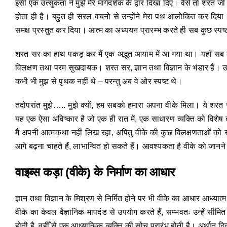
इसी एक उत्सुकता ने मुझे मेरे मार्गदर्शक के द्वार दिखा दिए। वैसे तो शरत जी 
होता ही है। बहुत ही सरल वचनो से उन्होंने मेरा पथ आलोकित कर दिया। म
समक्ष प्रस्तुत कर दिया। आत्म का अध्ययन प्रारम्भ करते ही सब कुछ स्पष
शरत सर का हाथ पकड़ कर मैं एक अद्भुत आयाम में आ गया था। यहाँ सब कु
विलक्षण तथा परम सुखदायक। शरत सर, ज्ञान तथा विज्ञान के भंडार हैं। उन
कभी भी मुझ से पृथक नहीं थे – परन्तु अब वे ओर स्पष्ट थे।
तदोपरांत मुझे….. मुझे क्यों, हम सबको हमारा अपना वीके मिला। ये शरत 
यह एक ऐसा अविष्कार है जो एक ही रात में, एक साधारण व्यक्ति को विशेष 
मैं अपनी आत्मकथा नहीं लिख रहा, अपितु वीके की कुछ विलक्षणताओं को स्पष्
आगे बढ़ना चाहते हैं, लाभान्वित हो सकते हैं। आवश्यकता है वीके को जानने 
वाइब्स कड़ा
(
वीके
)
के निर्माण का आधार
ज्ञान तथा विज्ञान के मिश्रण से निर्मित होने पर भी वीके का आधार आध्यात्म 
वीके का केवल वैज्ञानिक मापदंड से उपयोग करते हैं, सम्भवतः उन्हें सीमित
होती है, वहीँ से एक आध्यात्मिक व्यक्ति की सोच प्रारंभ होती है। अर्थात 